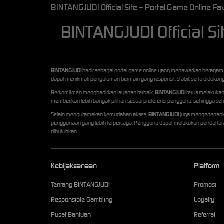
BINTANGJUDI Official Site – Portal Game Online 
BINTANGJUDI Official S
BINTANGJUDI
hadir sebagai portal game online yang menawarkan beragam p
dapat menikmati pengalaman bermain yang responsif, stabil, serta diduku
Berkomitmen menghadirkan layanan terbaik,
BINTANGJUDI
terus melakukan 
memberikan lebih banyak pilihan sesuai preferensi pengguna, sehingga set
Selain mengutamakan kemudahan akses,
BINTANGJUDI
juga mengedepanka
penggunaan yang lebih terpercaya. Pengguna dapat melakukan pendaftara
dibutuhkan.
Kebijaksanaan
Platform
Tentang BINTANGJUDI
Promosi
Responsible Gambling
Loyalty
Pusat Bantuan
Referral