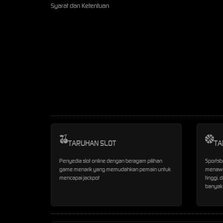
Syarat dan Ketentuan
TARUHAN SLOT
TA
Penyedia slot online dengan beragam pilihan
Sportsb
game menarik yang memudahkan pemain untuk
menawar
mencapai jackpot
tinggi,
banyak 