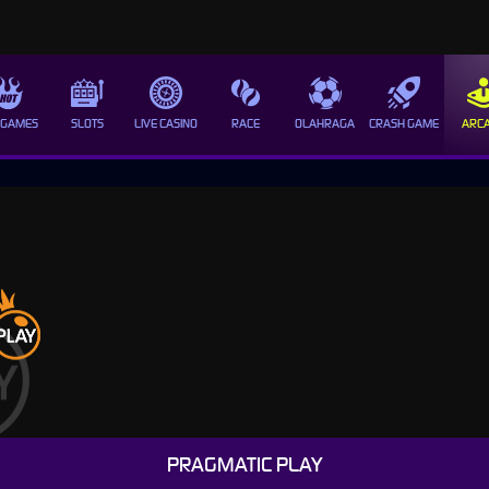
 GAMES
SLOTS
LIVE CASINO
RACE
OLAHRAGA
CRASH GAME
ARC
PRAGMATIC PLAY