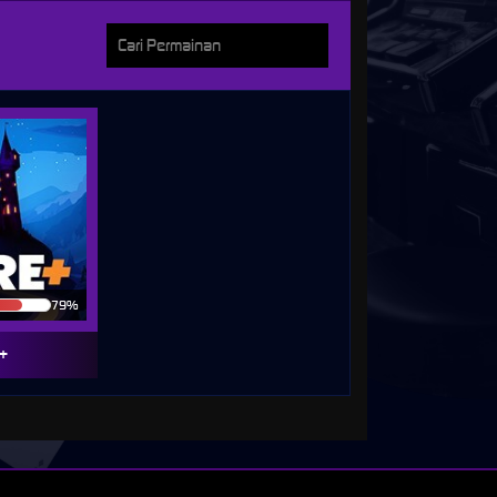
79%
e+