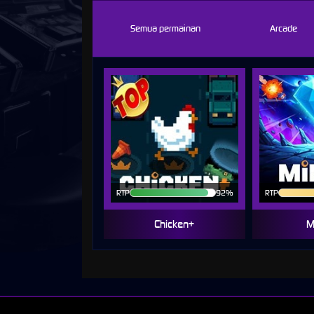
Semua permainan
Arcade
RTP
92%
RTP
Chicken+
M