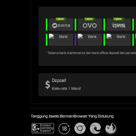
* Selama bank maintenance dan bank offline deposit dan penarik
Deposit
Rata-rata 1 Menit
Tanggung Jawab Bermain
Browser Yang Didukung