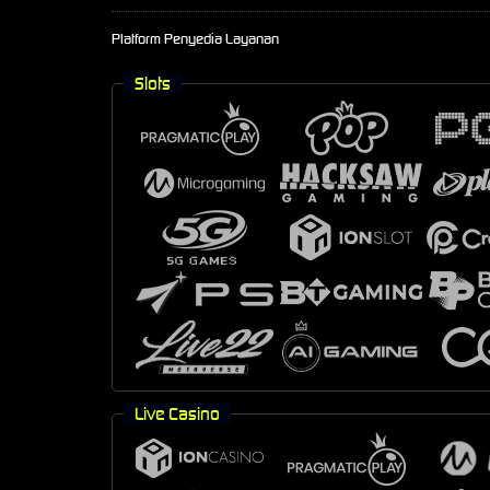
Platform Penyedia Layanan
Slots
Live Casino