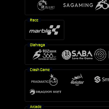
Race
Olahraga
Crash Game
Arcade