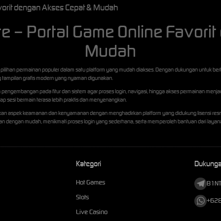
Favorit dengan Akses Cepat & Mudah
ite – Portal Game Online Favor
Mudah
ilihan permainan populer dalam satu platform yang mudah diakses. Dengan dukungan untuk berb
ng tampilan grafis modern yang nyaman digunakan.
pengembangan pada fitur dan sistem agar proses login, navigasi, hingga akses permainan menjadi 
iap sesi bermain terasa lebih praktis dan menyenangkan.
n aspek keamanan dan kenyamanan dengan menghadirkan platform yang didukung lisensi resm
n dengan mudah, menikmati proses login yang sederhana, serta memperoleh bantuan dari laya
Kategori
Dukung
Hot Games
B1NT
Slots
+62
Live Casino