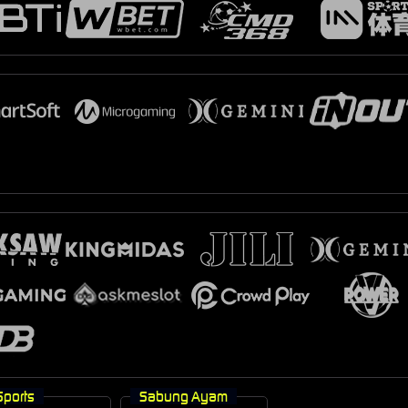
Sports
Sabung Ayam