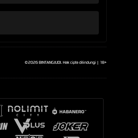
©2026 BINTANGJUDI. Hak cipta dilindungi | 18+