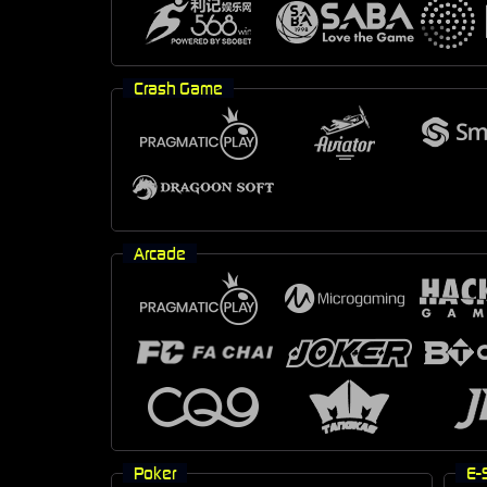
Crash Game
Arcade
Poker
E-