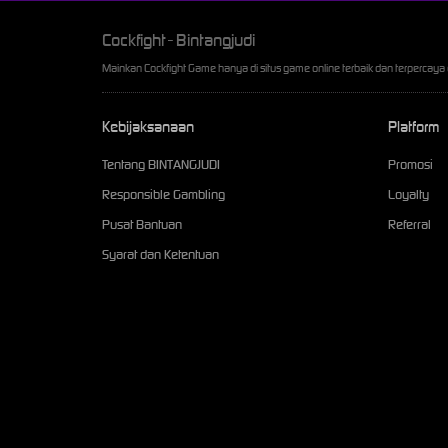
Cockfight - Bintangjudi
Mainkan Cockfight Game hanya di situs game online terbaik dan terpercaya 
Kebijaksanaan
Platform
Tentang BINTANGJUDI
Promosi
Responsible Gambling
Loyalty
Pusat Bantuan
Referral
Syarat dan Ketentuan