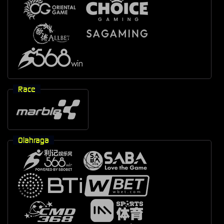
Race
Olahraga