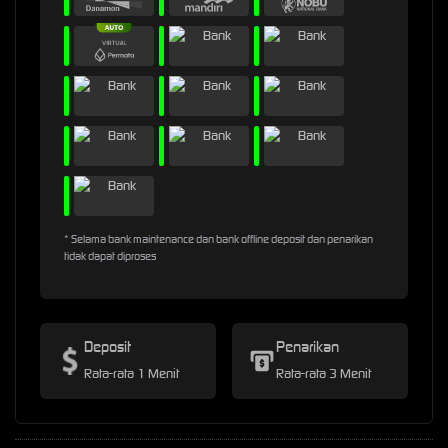
* Selama bank maintenance dan bank offline deposit dan penarikan
tidak dapat diproses
Deposit
Penarikan
Rata-rata 1 Menit
Rata-rata 3 Menit