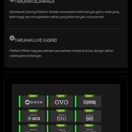
TARUHAN OLAHRAGA
Sportsbook Gaming Platform Terbaik menawarkan lebih banyak game, odds yang
lebih tinggi, dan menyediakan pilihan yang lebih banyak untuk pemain.
TARUHAN LIVE KASINO
Platform Pilihan bagi perusahaan-perusahaan terbaik di dunia, dengan pilihan
variasi game terbanyak