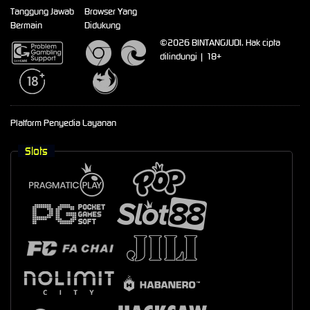
Tanggung Jawab
Browser Yang
Bermain
Didukung
©2026 BINTANGJUDI. Hak cipta
dilindungi | 18+
Platform Penyedia Layanan
Slots