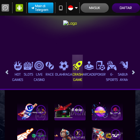
Main di
MASUK
DAFTAR
Telegram
HOT
SLOTS
LIVE
RACE
OLAHRAGA
CRASH
ARCADE
POKER
E-
SABUNG
PROM
GAMES
CASINO
GAME
SPORTS
AYAM
i
i
i
i
i
i