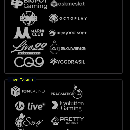
Live Casino