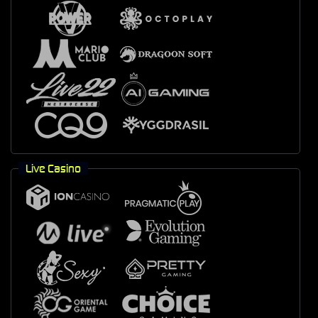
Live Casino