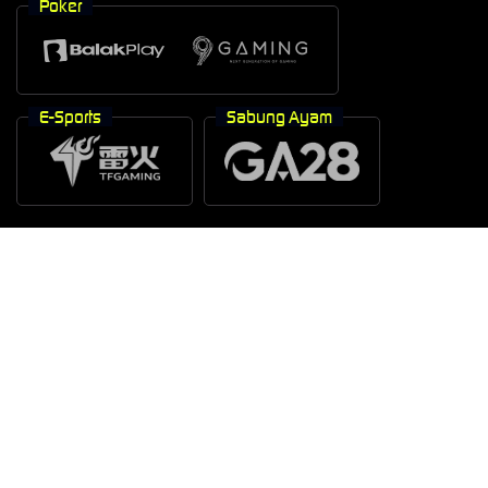
Poker
E-Sports
Sabung Ayam