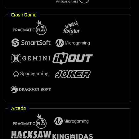
Crash Game
Arcade