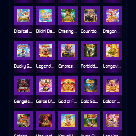
Bierfest Delight
Bikini Babes
Chasing Leprechaun Coins
Countdown to Fortune
Dragon Wonder
Ducky Spin
Legendary El Toro
Empress of the Black Seas
Forbidden Island
Longevity dragon(Fulong)
Gangster's Paradise
Gates Of Kunlun
God of Fortune
Gold Seekers
Golden Gallop