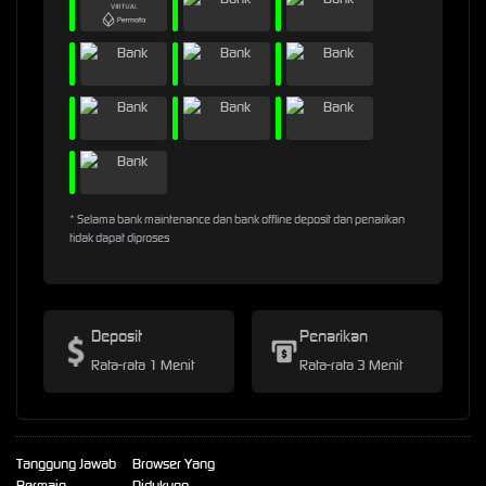
* Selama bank maintenance dan bank offline deposit dan penarikan
tidak dapat diproses
Deposit
Penarikan
Rata-rata 1 Menit
Rata-rata 3 Menit
Tanggung Jawab
Browser Yang
Bermain
Didukung