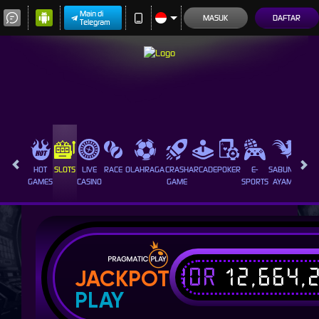
Main di
MASUK
DAFTAR
Telegram
HOT
SLOTS
LIVE
RACE
OLAHRAGA
CRASH
ARCADE
POKER
E-
SABUNG
PROM
GAMES
CASINO
GAME
SPORTS
AYAM
IDR
12,664,
JACKPOT
PLAY