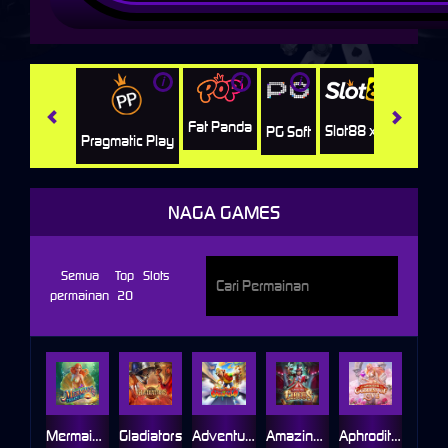
i
i
i
i
i
Facha
Fat Panda
Slot88 x PP
PG Soft
Pragmatic Play
NAGA GAMES
Semua
Top
Slots
permainan
20
Mermaid's Treasure
Gladiators
Adventures Of Caramelo
Amazing Circus
Aphrodite - Goddess of Love