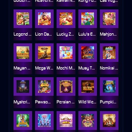
Golden Hatch
Heavenly Sage
Kawaii Neko
Kung Fu Warrior
Las Vegas Party
Legend of the White and Green Snake
Lion Dance Fortune
Lucky Zhu
Lulu's Enchanted Forest
Mahjong Fortune
Mayan Gold Hunt
Mega Wild Safari
Mochi Mochi
Muay Thai Arena
Nomikai Fever
Mysteries of Pandora
Pawsome Xmas
Persian Gems
Wild West Saloon
Pumpkin Night