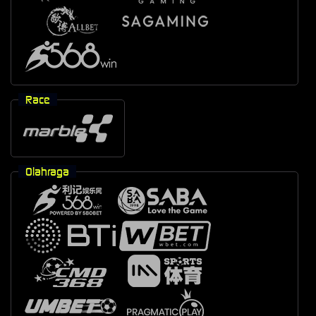
Race
Olahraga